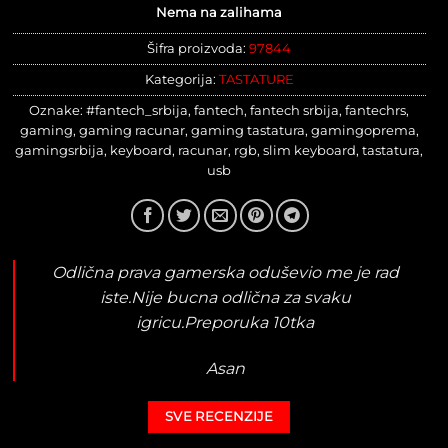
Nema na zalihama
Šifra proizvoda:
97844
Kategorija:
TASTATURE
Oznake:
#fantech_srbija
,
fantech
,
fantech srbija
,
fantechrs
,
gaming
,
gaming racunar
,
gaming tastatura
,
gamingoprema
,
gamingsrbija
,
keyboard
,
racunar
,
rgb
,
slim keyboard
,
tastatura
,
usb
Odlična prava gamerska oduševio me je rad
iste.Nije bucna odlična za svaku
igricu.Preporuka 10tka
Asan
SVE RECENZIJE