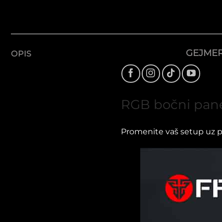
GEJMER
OPIS
RGB bočni pan
Promenite vaš setup uz po