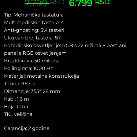
7.799
Ocenjeno
1
Originalna
6.799
Trenut
RSD
RSD
5.00
od 5
cena
cena
na osnovu
Tip: Mehanička tastatura
ocene
je
je:
kupca
Multimedijskih tastera: 4
bila:
6.799 R
7.799 RSD.
Anti-ghosting: Svi tasteri
Ukupan broj tastera: 87
Pozadinsko osvetljenje: RGB s 22 režima + postrani
panel s RGB osvetljenjem
Broj klikova: 50 miliona
Polling rata: 1000 Hz
Materijal: metalna konstrukcija
Težina: 967 g
Dimenzije: 355*128 mm
Kabl: 1.6 m
Boja: Crna
TKL veličina
Garancija: 2 godine