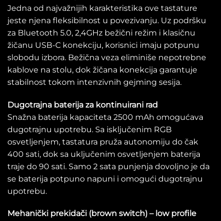
Jedna od najvažnijih karakteristika ove tastature
jeste njena fleksibilnost u povezivanju. Uz podršku
za Bluetooth 5.0, 2,4GHz bežični režim i klasičnu
žičanu USB-C konekciju, korisnici imaju potpunu
slobodu izbora. Bežična veza eliminiše nepotrebne
kablove na stolu, dok žičana konekcija garantuje
stabilnost tokom intenzivnih gejming sesija.
Dugotrajna baterija za kontinuirani rad
Snažna baterija kapaciteta 2500 mAh omogućava
dugotrajnu upotrebu. Sa isključenim RGB
osvetljenjem, tastatura pruža autonomiju do čak
400 sati, dok sa uključenim osvetljenjem baterija
traje do 90 sati. Samo 2 sata punjenja dovoljno je da
se baterija potpuno napuni i omogući dugotrajnu
upotrebu.
Mehanički prekidači (brown switch) – low profile