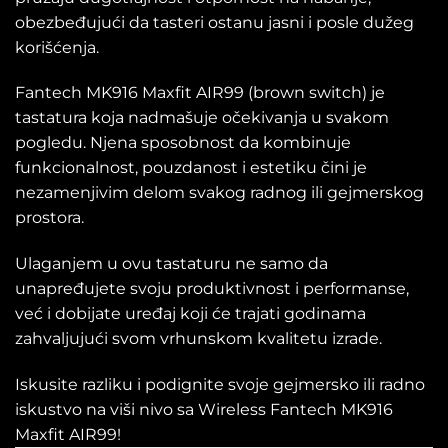
obezbeđujući da tasteri ostanu jasni i posle dužeg
korišćenja.
Fantech MK916 Maxfit AIR99 (brown switch) je
tastatura koja nadmašuje očekivanja u svakom
pogledu. Njena sposobnost da kombinuje
funkcionalnost, pouzdanost i estetiku čini je
nezamenjivim delom svakog radnog ili gejmerskog
prostora.
Ulaganjem u ovu tastaturu ne samo da
unapređujete svoju produktivnost i performanse,
već i dobijate uređaj koji će trajati godinama
zahvaljujući svom vrhunskom kvalitetu izrade.
Iskusite razliku i podignite svoje gejmersko ili radno
iskustvo na viši nivo sa Wireless Fantech MK916
Maxfit AIR99!