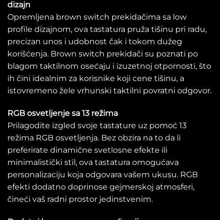
dizajn
Opremljena brown switch prekidačima sa low
profile dizajnom, ova tastatura pruža tišinu pri radu,
precizan unos i udobnost čak i tokom dužeg
korišćenja. Brown switch prekidači su poznati po
blagom taktilnom osećaju i izuzetnoj otpornosti, što
ih čini idealnim za korisnike koji cene tišinu, a
istovremeno žele vrhunski taktilni povratni odgovor.
RGB osvetljenje sa 13 režima
Prilagodite izgled svoje tastature uz pomoć 13
režima RGB osvetljenja. Bez obzira na to da li
preferirate dinamične svetlosne efekte ili
minimalistički stil, ova tastatura omogućava
personalizaciju koja odgovara vašem ukusu. RGB
efekti dodatno doprinose gejmerskoj atmosferi,
čineći vaš radni prostor jedinstvenim.