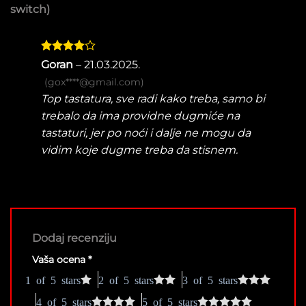
switch)
Ocenjeno
Goran
–
21.03.2025.
sa
4
od
(gox****@gmail.com)
5
Top tastatura, sve radi kako treba, samo bi
trebalo da ima providne dugmiće na
tastaturi, jer po noći i dalje ne mogu da
vidim koje dugme treba da stisnem.
Dodaj recenziju
Vaša ocena
*
1 of 5 stars
2 of 5 stars
3 of 5 stars
4 of 5 stars
5 of 5 stars