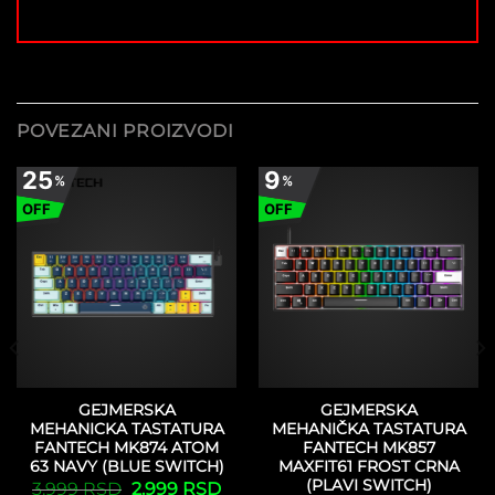
POVEZANI PROIZVODI
25
9
%
%
OFF
OFF
GEJMERSKA
GEJMERSKA
MEHANICKA TASTATURA
MEHANIČKA TASTATURA
FANTECH MK874 ATOM
FANTECH MK857
63 NAVY (BLUE SWITCH)
MAXFIT61 FROST CRNA
(PLAVI SWITCH)
Originalna
Trenutna
3.999
RSD
2.999
RSD