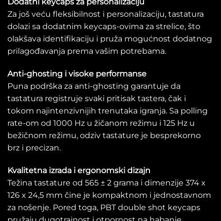
Dodatni keycaps za personalizaciju
Za još veću fleksibilnost i personalizaciju, tastatura
dolazi sa dodatnim keycaps-ovima za strelice, što
olakšava identifikaciju i pruža mogućnost dodatnog
prilagođavanja prema vašim potrebama.
Anti-ghosting i visoke performanse
Puna podrška za anti-ghosting garantuje da
tastatura registruje svaki pritisak tastera, čak i
tokom najintenzivnijih trenutaka igranja. Sa polling
rate-om od 1000 Hz u žičanom režimu i 125 Hz u
bežičnom režimu, odziv tastature je besprekorno
brz i precizan.
Kvalitetna izrada i ergonomski dizajn
Težina tastature od 565 ± 2 grama i dimenzije 374 x
126 x 24,5 mm čine je kompaktnom i jednostavnom
za nošenje. Pored toga, PBT double shot keycaps
pružaju dugotrajnost i otpornost na habanje,