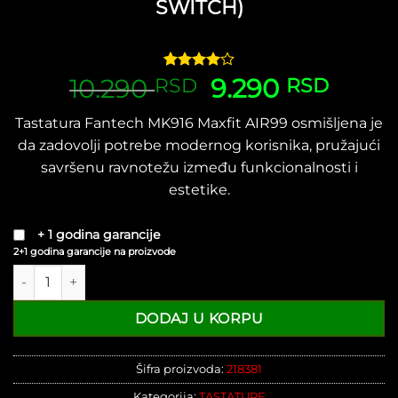
SWITCH)
10.290
Ocenjeno
1
Originalna
9.290
Trenu
RSD
RSD
4.00
od
cena
cena
5 na
Tastatura Fantech MK916 Maxfit AIR99 osmišljena je
osnovu
je
je:
ocene
da zadovolji potrebe modernog korisnika, pružajući
bila:
9.290 
kupca
10.290 RSD.
savršenu ravnotežu između funkcionalnosti i
estetike.
+ 1 godina garancije
2+1 godina garancije na proizvode
Gejmerska Mehanička Tastatura Fantech MK916 Maxfit AIR99 R
DODAJ U KORPU
Šifra proizvoda:
218381
Kategorija:
TASTATURE