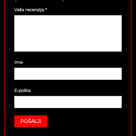
Vaša recenzija
*
Ime
E-pošta