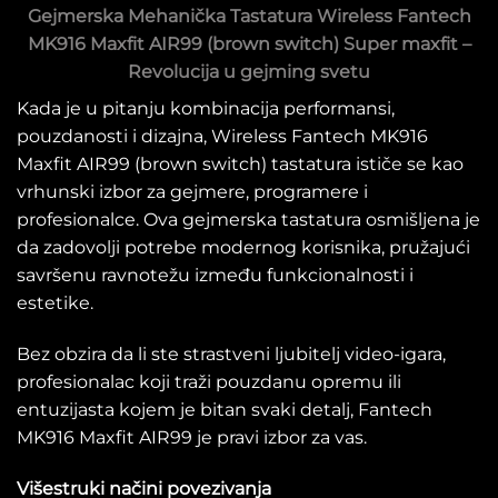
Gejmerska Mehanička Tastatura Wireless Fantech
MK916 Maxfit AIR99 (brown switch) Super maxfit –
Revolucija u gejming svetu
Kada je u pitanju kombinacija performansi,
pouzdanosti i dizajna, Wireless Fantech MK916
Maxfit AIR99 (brown switch) tastatura ističe se kao
vrhunski izbor za gejmere, programere i
profesionalce. Ova gejmerska tastatura osmišljena je
da zadovolji potrebe modernog korisnika, pružajući
savršenu ravnotežu između funkcionalnosti i
estetike.
Bez obzira da li ste strastveni ljubitelj video-igara,
profesionalac koji traži pouzdanu opremu ili
entuzijasta kojem je bitan svaki detalj, Fantech
MK916 Maxfit AIR99 je pravi izbor za vas.
Višestruki načini povezivanja