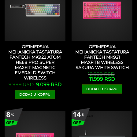
GEJMERSKA
GEJMERSKA
MEHANICKA TASTATURA
MEHANICKA TASTATURA
FANTECH MK922 ATOM
FANTECH MK921
HE68 PRO SUPER
MAXFIT8 WIRELESS
MAXFIT MAGNETIC
SAKURA WHITE SWITCH
EMERALD SWITCH
12.999
RSD
Originalna
Trenutna
WIRELESS
11.999
RSD
cena
cena
Originalna
Trenutna
9.999
RSD
9.099
RSD
je
je:
cena
cena
DODAJ U KORPU
bila:
11.999 RSD
je
je:
12.999 RSD.
DODAJ U KORPU
bila:
9.099 RSD.
9.999 RSD.
8
14
%
%
OFF
OFF