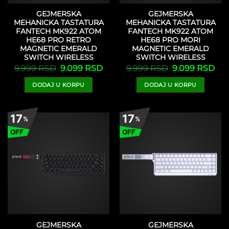
GEJMERSKA
GEJMERSKA
MEHANICKA TASTATURA
MEHANICKA TASTATURA
FANTECH MK922 ATOM
FANTECH MK922 ATOM
HE68 PRO RETRO
HE68 PRO MORI
MAGNETIC EMERALD
MAGNETIC EMERALD
SWITCH WIRELESS
SWITCH WIRELESS
Originalna
Trenutna
Originalna
Tre
9.999
RSD
9.099
RSD
9.999
RSD
9.099
RSD
cena
cena
cena
cen
je
je:
je
je:
DODAJ U KORPU
DODAJ U KORPU
bila:
9.099 RSD.
bila:
9.0
9.999 RSD.
9.999 RSD.
17
17
%
%
OFF
OFF
GEJMERSKA
GEJMERSKA