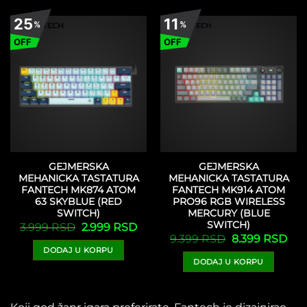
25
11
%
%
OFF
OFF
GEJMERSKA
GEJMERSKA
MEHANICKA TASTATURA
MEHANICKA TASTATURA
FANTECH MK874 ATOM
FANTECH MK914 ATOM
63 SKYBLUE (RED
PRO96 RGB WIRELESS
SWITCH)
MERCURY (BLUE
SWITCH)
Originalna
Trenutna
3.999
RSD
2.999
RSD
cena
cena
Originalna
Tre
9.399
RSD
8.399
RSD
je
je:
cena
cen
DODAJ U KORPU
bila:
2.999 RSD.
je
je:
3.999 RSD.
DODAJ U KORPU
bila:
8.3
9.399 RSD.