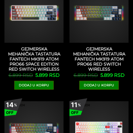
GEJMERSKA
GEJMERSKA
MEHANIČKA TASTATURA
MEHANIČKA TASTATURA
FANTECH MK919 ATOM
FANTECH MK919 ATOM
PRO66 SPACE EDITION
PRO66 RED SWITCH
RED SWITCH WIRELESS
WIRELESS
Originalna
Trenutna
Originalna
Tre
6.899
RSD
5.899
RSD
6.899
RSD
5.899
RSD
cena
cena
cena
cen
je
je:
je
je:
DODAJ U KORPU
DODAJ U KORPU
bila:
5.899 RSD.
bila:
5.8
6.899 RSD.
6.899 RSD.
14
11
%
%
OFF
OFF