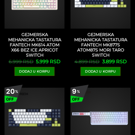
GEJMERSKA
GEJMERSKA
MEHANICKA TASTATURA
MEHANICKA TASTATURA
FANTECH MK614 ATOM
FANTECH MK877S
X66 BEZ ICE APRICOT
ATOM87S MORI TARO
SWITCH
SWITCH
Originalna
Trenutna
Originalna
Tre
6.999
RSD
5.999
RSD
4.899
RSD
3.899
RSD
cena
cena
cena
cen
je
je:
je
je:
DODAJ U KORPU
DODAJ U KORPU
bila:
5.999 RSD.
bila:
3.8
6.999 RSD.
4.899 RSD.
20
9
%
%
OFF
OFF