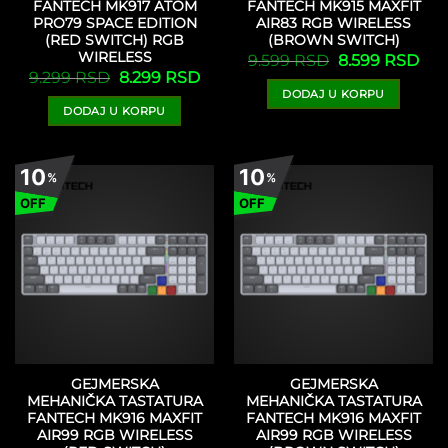
FANTECH MK917 ATOM
FANTECH MK915 MAXFIT
PRO79 SPACE EDITION
AIR83 RGB WIRELESS
(RED SWITCH) RGB
(BROWN SWITCH)
WIRELESS
Originalna
Tre
9.599
RSD
8.599
RSD
cena
cen
Originalna
Trenutna
9.299
RSD
8.299
RSD
je
je:
cena
cena
DODAJ U KORPU
bila:
8.5
je
je:
9.599 RSD.
DODAJ U KORPU
bila:
8.299 RSD.
9.299 RSD.
10
10
%
%
OFF
OFF
GEJMERSKA
GEJMERSKA
MEHANIČKA TASTATURA
MEHANIČKA TASTATURA
FANTECH MK916 MAXFIT
FANTECH MK916 MAXFIT
AIR99 RGB WIRELESS
AIR99 RGB WIRELESS