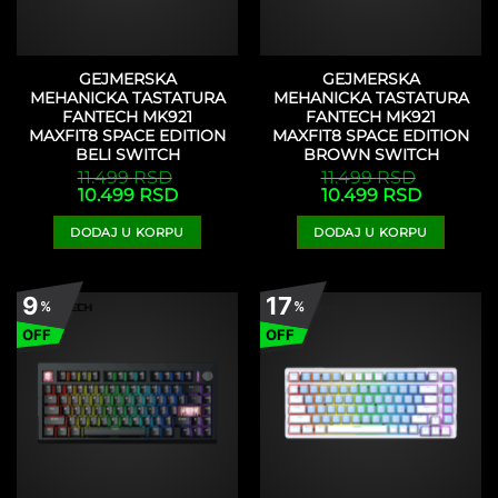
GEJMERSKA
GEJMERSKA
MEHANICKA TASTATURA
MEHANICKA TASTATURA
FANTECH MK921
FANTECH MK921
MAXFIT8 SPACE EDITION
MAXFIT8 SPACE EDITION
BELI SWITCH
BROWN SWITCH
11.499
RSD
11.499
RSD
Originalna
Trenutna
Originalna
Trenutna
10.499
RSD
10.499
RSD
cena
cena
cena
cena
je
je:
je
je:
DODAJ U KORPU
DODAJ U KORPU
bila:
10.499 RSD.
bila:
10.499 RS
11.499 RSD.
11.499 RSD.
9
17
%
%
OFF
OFF