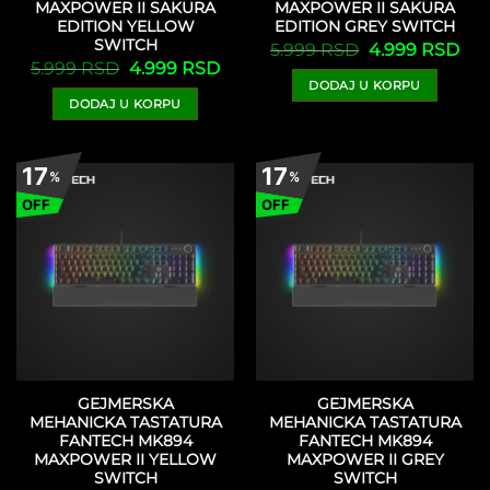
MAXPOWER II SAKURA
MAXPOWER II SAKURA
EDITION YELLOW
EDITION GREY SWITCH
SWITCH
Originalna
Tre
5.999
RSD
4.999
RSD
cena
cen
Originalna
Trenutna
5.999
RSD
4.999
RSD
je
je:
cena
cena
DODAJ U KORPU
bila:
4.9
je
je:
5.999 RSD.
DODAJ U KORPU
bila:
4.999 RSD.
5.999 RSD.
17
17
%
%
OFF
OFF
GEJMERSKA
GEJMERSKA
MEHANICKA TASTATURA
MEHANICKA TASTATURA
FANTECH MK894
FANTECH MK894
MAXPOWER II YELLOW
MAXPOWER II GREY
SWITCH
SWITCH