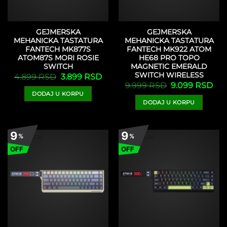
GEJMERSKA
GEJMERSKA
MEHANICKA TASTATURA
MEHANICKA TASTATURA
FANTECH MK877S
FANTECH MK922 ATOM
ATOM87S MORI ROSIE
HE68 PRO TOPO
SWITCH
MAGNETIC EMERALD
SWITCH WIRELESS
Originalna
Trenutna
4.899
RSD
3.899
RSD
cena
cena
Originalna
Tre
9.999
RSD
9.099
RSD
je
je:
cena
cen
DODAJ U KORPU
bila:
3.899 RSD.
je
je:
4.899 RSD.
DODAJ U KORPU
bila:
9.0
9.999 RSD.
9
9
%
%
OFF
OFF