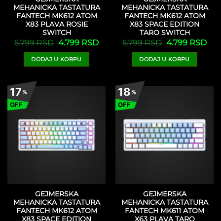
MEHANICKA TASTATURA
MEHANICKA TASTATURA
FANTECH MK612 ATOM
FANTECH MK612 ATOM
X83 PLAVA ROSIE
X83 SPACE EDITION
SWITCH
TARO SWITCH
Originalna
Trenutna
Originalna
Tre
5.799
RSD
4.799
RSD
5.799
RSD
4.799
RSD
cena
cena
cena
cen
je
je:
je
je:
DODAJ U KORPU
DODAJ U KORPU
bila:
4.799 RSD.
bila:
4.7
5.799 RSD.
5.799 RSD.
17
18
%
%
OFF
OFF
GEJMERSKA
GEJMERSKA
MEHANICKA TASTATURA
MEHANICKA TASTATURA
FANTECH MK612 ATOM
FANTECH MK611 ATOM
X83 SPACE EDITION
X63 PLAVA TARO