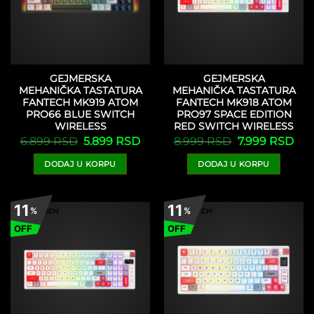
GEJMERSKA
GEJMERSKA
MEHANIČKA TASTATURA
MEHANIČKA TASTATURA
FANTECH MK919 ATOM
FANTECH MK918 ATOM
PRO66 BLUE SWITCH
PRO97 SPACE EDITION
WIRELESS
RED SWITCH WIRELESS
Originalna
Trenutna
Originalna
Tre
6.899
RSD
5.899
RSD
8.999
RSD
7.999
RSD
cena
cena
cena
cen
je
je:
je
je:
DODAJ U KORPU
DODAJ U KORPU
bila:
5.899 RSD.
bila:
7.99
6.899 RSD.
8.999 RSD.
11
11
%
%
OFF
OFF