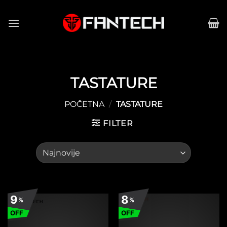
Preskoči
na
sadržaj
TASTATURE
POČETNA
/
TASTATURE
FILTER
9
8
%
%
OFF
OFF