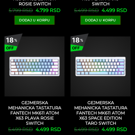
ROSIE SWITCH
SWITCH
Originalna
Trenutna
Originalna
Tre
5.799
RSD
4.799
RSD
5.499
RSD
4.499
RSD
cena
cena
cena
cen
je
je:
je
je:
DODAJ U KORPU
DODAJ U KORPU
bila:
4.799 RSD.
bila:
4.4
5.799 RSD.
5.499 RSD.
18
18
%
%
OFF
OFF
GEJMERSKA
GEJMERSKA
MEHANICKA TASTATURA
MEHANICKA TASTATURA
FANTECH MK611 ATOM
FANTECH MK611 ATOM
X63 PLAVA ROSIE
X63 SPACE EDITION
SWITCH
TARO SWITCH
Originalna
Trenutna
Originalna
Tre
5.499
RSD
4.499
RSD
5.499
RSD
4.499
RSD
cena
cena
cena
cen