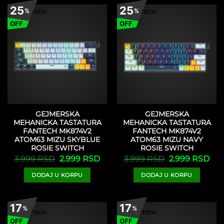
25
25
%
%
OFF
OFF
GEJMERSKA
GEJMERSKA
MEHANICKA TASTATURA
MEHANICKA TASTATURA
FANTECH MK874V2
FANTECH MK874V2
ATOM63 MIZU SKYBLUE
ATOM63 MIZU NAVY
ROSIE SWITCH
ROSIE SWITCH
Originalna
Trenutna
Originalna
Tre
3.999
RSD
2.999
RSD
3.999
RSD
2.999
RSD
cena
cena
cena
cen
je
je:
je
je:
DODAJ U KORPU
DODAJ U KORPU
bila:
2.999 RSD.
bila:
2.9
3.999 RSD.
3.999 RSD.
17
17
%
%
OFF
OFF