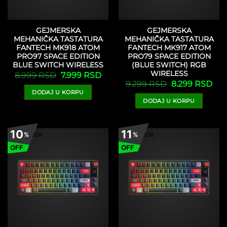
GEJMERSKA
GEJMERSKA
MEHANIČKA TASTATURA
MEHANIČKA TASTATURA
FANTECH MK918 ATOM
FANTECH MK917 ATOM
PRO97 SPACE EDITION
PRO79 SPACE EDITION
BLUE SWITCH WIRELESS
(BLUE SWITCH) RGB
WIRELESS
Originalna
Trenutna
8.999
RSD
7.999
RSD
cena
cena
Originalna
Tre
9.299
RSD
8.299
RSD
je
je:
cena
cen
DODAJ U KORPU
bila:
7.999 RSD.
je
je:
8.999 RSD.
DODAJ U KORPU
bila:
8.2
9.299 RSD.
10
11
%
%
OFF
OFF