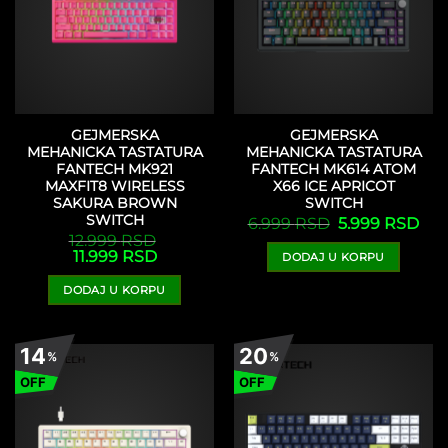
GEJMERSKA
GEJMERSKA
MEHANICKA TASTATURA
MEHANICKA TASTATURA
FANTECH MK921
FANTECH MK614 ATOM
MAXFIT8 WIRELESS
X66 ICE APRICOT
SAKURA BROWN
SWITCH
SWITCH
Originalna
Tre
6.999
RSD
5.999
RSD
cena
cen
12.999
RSD
je
je:
Originalna
Trenutna
11.999
RSD
DODAJ U KORPU
bila:
5.9
cena
cena
6.999 RSD.
je
je:
DODAJ U KORPU
bila:
11.999 RSD.
12.999 RSD.
14
20
%
%
OFF
OFF