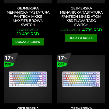
GEJMERSKA
GEJMERSKA
MEHANICKA TASTATURA
MEHANICKA TASTATURA
FANTECH MK921
FANTECH MK612 ATOM
MAXFIT8 BROWN
X83 PLAVA TARO
SWITCH
SWITCH
Originalna
Tre
11.499
RSD
5.799
RSD
4.799
RSD
cena
cen
Originalna
Trenutna
10.499
RSD
je
je:
cena
cena
DODAJ U KORPU
bila:
4.7
je
je:
5.799 RSD.
DODAJ U KORPU
bila:
10.499 RSD.
11.499 RSD.
17
17
%
%
OFF
OFF
GEJMERSKA
GEJMERSKA