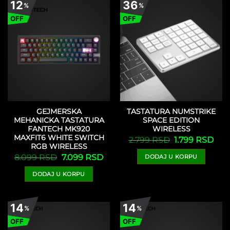
12
36
%
%
OFF
OFF
GEJMERSKA
TASTATURA NUMSTRIKE
MEHANICKA TASTATURA
SPACE EDITION
FANTECH MK920
WIRELESS
MAXFIT6 WHITE SWITCH
Originalna
Tren
2.799
RSD
1.799
RSD
cena
cen
RGB WIRELESS
je
je:
Originalna
Trenutna
8.099
RSD
7.099
RSD
DODAJ U KORPU
bila:
1.79
cena
cena
2.799 RSD.
je
je:
DODAJ U KORPU
bila:
7.099 RSD.
8.099 RSD.
14
14
%
%
OFF
OFF