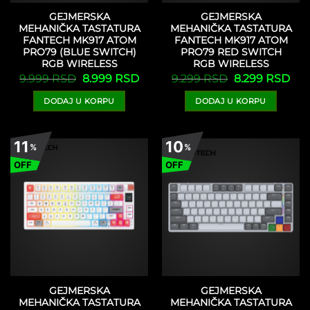
GEJMERSKA
GEJMERSKA
MEHANIČKA TASTATURA
MEHANIČKA TASTATURA
FANTECH MK917 ATOM
FANTECH MK917 ATOM
PRO79 (BLUE SWITCH)
PRO79 RED SWITCH
RGB WIRELESS
RGB WIRELESS
Originalna
Trenutna
Originalna
Tre
9.999
RSD
8.999
RSD
9.299
RSD
8.299
RSD
cena
cena
cena
cen
je
je:
je
je:
DODAJ U KORPU
DODAJ U KORPU
bila:
8.999 RSD.
bila:
8.2
9.999 RSD.
9.299 RSD.
11
10
%
%
OFF
OFF
GEJMERSKA
GEJMERSKA
MEHANIČKA TASTATURA
MEHANIČKA TASTATURA