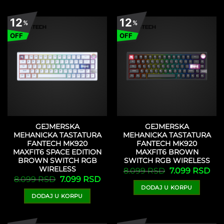
12
12
%
%
OFF
OFF
GEJMERSKA
GEJMERSKA
MEHANICKA TASTATURA
MEHANICKA TASTATURA
FANTECH MK920
FANTECH MK920
MAXFIT6 SPACE EDITION
MAXFIT6 BROWN
BROWN SWITCH RGB
SWITCH RGB WIRELESS
WIRELESS
Originalna
Tre
8.099
RSD
7.099
RSD
cena
cen
Originalna
Trenutna
8.099
RSD
7.099
RSD
je
je:
cena
cena
DODAJ U KORPU
bila:
7.0
je
je:
8.099 RSD.
DODAJ U KORPU
bila:
7.099 RSD.
8.099 RSD.