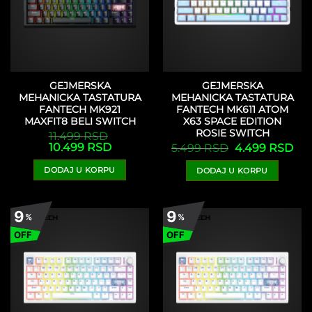
GEJMERSKA
GEJMERSKA
MEHANICKA TASTATURA
MEHANICKA TASTATURA
FANTECH MK921
FANTECH MK611 ATOM
MAXFIT8 BELI SWITCH
X63 SPACE EDITION
ROSIE SWITCH
11.499
RSD
Originalna
Trenutna
10.499
RSD
Originalna
Tre
5.499
RSD
4.499
RSD
cena
cena
cena
cen
je
je:
je
je:
DODAJ U KORPU
DODAJ U KORPU
bila:
10.499 RSD.
bila:
4.4
11.499 RSD.
5.499 RSD.
9
9
%
%
OFF
OFF