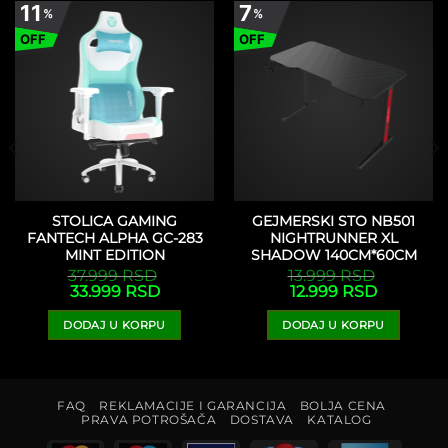
11
7
%
%
OFF
OFF
STOLICA GAMING
GEJMERSKI STO NB501
FANTECH ALPHA GC-283
NIGHTRUNNER XL
MINT EDITION
SHADOW 140CM*60CM
37.999
RSD
13.999
RSD
a
Originalna
Trenutna
Originalna
Trenutna
33.999
RSD
12.999
RSD
cena
cena
cena
cena
je
je:
je
je:
DODAJ U KORPU
DODAJ U KORPU
RSD.
bila:
33.999 RSD.
bila:
12.999 RS
37.999 RSD.
13.999 RSD.
FAQ
REKLAMACIJE I GARANCIJA
BOLJA CENA
PRAVA POTROŠAČA
DOSTAVA
KATALOG