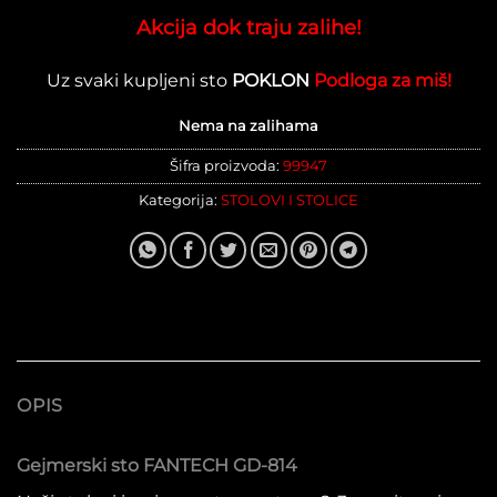
cena
cena
Akcija dok traju zalihe!
je
je:
bila:
32.99
Uz svaki kupljeni sto
POKLON
Podloga za miš!
39.999 RSD.
Nema na zalihama
Šifra proizvoda:
99947
Kategorija:
STOLOVI I STOLICE
OPIS
Gejmerski sto FANTECH GD-814