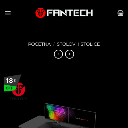
Preskoči
na
sadržaj
POČETNA
/
STOLOVI I STOLICE
18
%
OFF