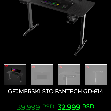
GEJMERSKI STO FANTECH GD-814
39.999
Originalna
32.999
Tren
RSD
RSD