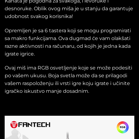
Kanata je pogodna za svakoga, i levoruke i
desnoruke. Oblik ovog miša je u stanju da garantuje
udobnost svakog korisnika!
Opremljen je sa 6 tastera koji se mogu programirati
sa makro funkcijama. Ova dugmad će vam olakšati
razne aktivnosti na računaru, od kojih je jedna kada
igrate igrice.
Ovaj miš ima RGB osvetljenje koje se može podesiti
po vašem ukusu. Boja svetla može da se prilagodi
vašem raspoloženju ili vrsti igre koju igrate i učinite
igračko iskustvo manje dosadnim.