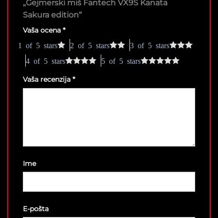
„Gejmerski miš Fantech VX9S Kanata
Sakura edition“
Vaša ocena
*
1 of 5 stars
2 of 5 stars
3 of 5 stars
4 of 5 stars
5 of 5 stars
Vaša recenzija
*
Ime
E-pošta