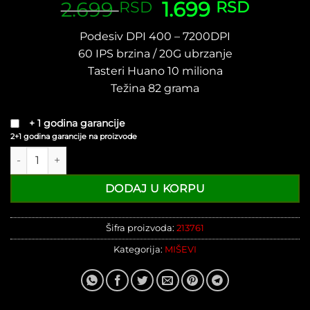
2.699
Originalna
1.699
Trenut
RSD
RSD
cena
cena
Podesiv DPI 400 – 7200DPI
je
je:
60 IPS brzina / 20G ubrzanje
bila:
1.699 R
2.699 RSD.
Tasteri Huano 10 miliona
Težina 82 grama
+ 1 godina garancije
2+1 godina garancije na proizvode
Gejmerski miš Fantech VX9S Kanata Sakura edition količina
DODAJ U KORPU
Šifra proizvoda:
213761
Kategorija:
MIŠEVI