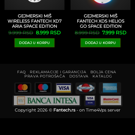
GEJMERSKI MIŠ
GEJMERSKI MIŠ
WIRELESS FANTECH XD7
FANTECH XD5 HELIOS
ARIA SPACE EDITION
GO SPACE EDITION
Originalna
Trenutna
Originalna
Tre
9.999
RSD
8.999
RSD
8.999
RSD
7.999
RSD
cena
cena
cena
cen
enutna
je
je:
je
je:
na
DODAJ U KORPU
DODAJ U KORPU
bila:
8.999 RSD.
bila:
7.99
9.999 RSD.
8.999 RSD.
699 RSD.
FAQ
REKLAMACIJE I GARANCIJA
BOLJA CENA
PRAVA POTROŠAČA
DOSTAVA
KATALOG
Copyright 2026 ©
Fantech.rs
- on
Time4Vps server