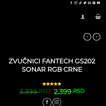
ZVUČNICI FANTECH GS202
SONAR RGB CRNE
3.399
Ocenjeno
1
Originalna
2.399
Trenut
RSD
RSD
5.00
od 5
cena
cena
na osnovu
ocene
je
je:
kupca