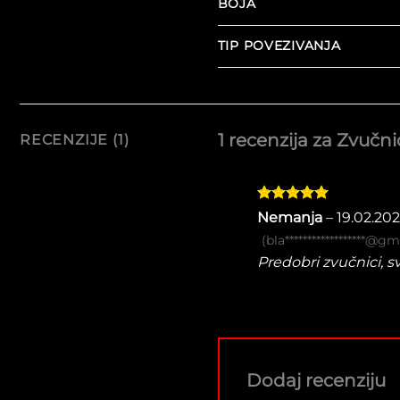
BOJA
TIP POVEZIVANJA
1 recenzija za
Zvučni
RECENZIJE (1)
Ocenjeno
Nemanja
–
19.02.202
sa
5
od 5
(bla******************@g
Predobri zvučnici, 
Dodaj recenziju