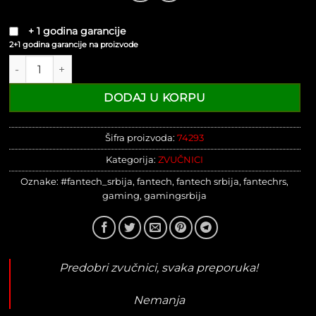
bila:
2.399 R
3.399 RSD.
+ 1 godina garancije
2+1 godina garancije na proizvode
Zvučnici FANTECH GS202 SONAR RGB crne količina
DODAJ U KORPU
Šifra proizvoda:
74293
Kategorija:
ZVUČNICI
Oznake:
#fantech_srbija
,
fantech
,
fantech srbija
,
fantechrs
,
gaming
,
gamingsrbija
Predobri zvučnici, svaka preporuka!
Nemanja