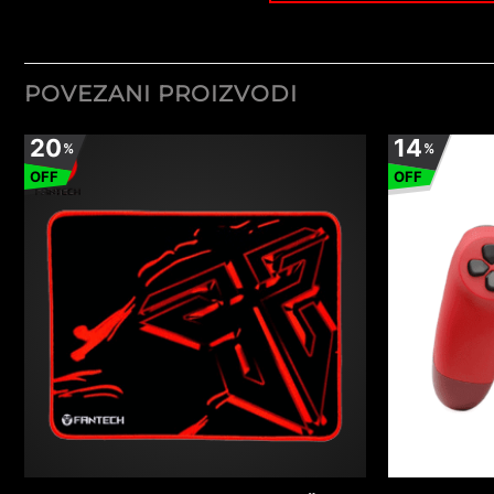
POVEZANI PROIZVODI
20
14
%
%
OFF
OFF