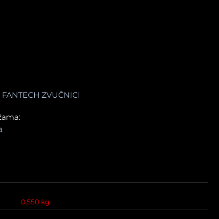
:
FANTECH ZVUČNICI
žama:
a
0,550 kg