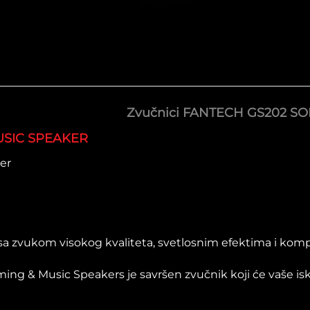
Zvučnici FANTECH GS202 S
USIC SPEAKER
er
sa zvukom visokog kvaliteta, svetlosnim efektima i kompat
 & Music Speakers je savršen zvučnik koji će vaše iskust