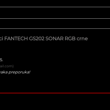
ci FANTECH GS202 SONAR RGB crne
5.
mail.com)
svaka preporuka!