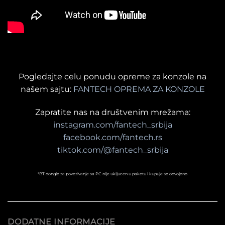
Pogledajte celu ponudu opreme za konzole na
našem sajtu:
FANTECH OPREMA ZA KONZOLE
Zapratite nas na društvenim mrežama:
instagram.com/fantech_srbija
facebook.com/fantech.rs
tiktok.com/@fantech_srbija
*BT dongle za povezivanje sa PC nije ukljucen u paketu i kupuje se odvojeno
DODATNE INFORMACIJE