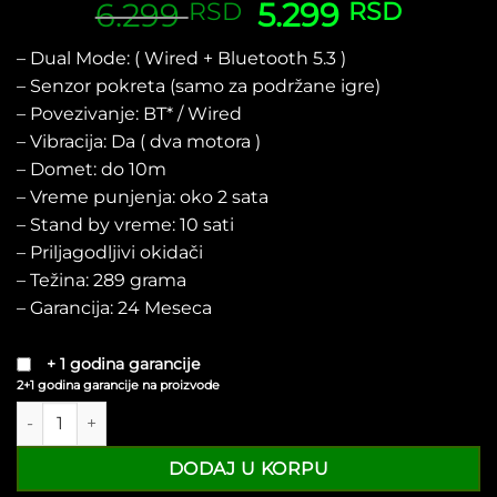
6.299
Originalna
5.299
Trenut
RSD
RSD
cena
cena
– Dual Mode: ( Wired + Bluetooth 5.3 )
je
je:
– Senzor pokreta (samo za podržane igre)
bila:
5.299 
6.299 RSD.
– Povezivanje: BT* / Wired
– Vibracija: Da ( dva motora )
– Domet: do 10m
– Vreme punjenja: oko 2 sata
– Stand by vreme: 10 sati
– Priljagodljivi okidači
– Težina: 289 grama
– Garancija: 24 Meseca
+ 1 godina garancije
2+1 godina garancije na proizvode
Joypad Wireless FANTECH WGP14V2 Nova Pro Atomic Pink ko
DODAJ U KORPU