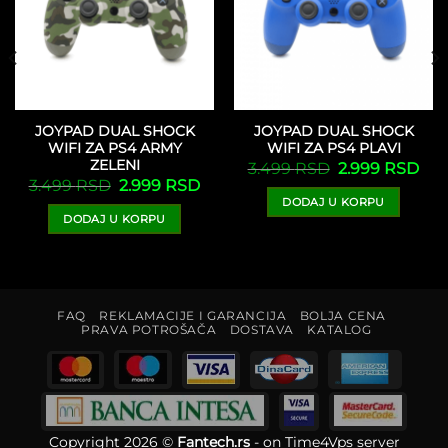
JOYPAD DUAL SHOCK
JOYPAD DUAL SHOCK
WIFI ZA PS4 ARMY
WIFI ZA PS4 PLAVI
ZELENI
Originalna
Tre
3.499
RSD
2.999
RSD
cena
cen
Originalna
Trenutna
3.499
RSD
2.999
RSD
je
je:
cena
cena
enutna
DODAJ U KORPU
bila:
2.9
je
je:
na
3.499 RSD.
DODAJ U KORPU
bila:
2.999 RSD.
3.499 RSD.
399 RSD.
FAQ
REKLAMACIJE I GARANCIJA
BOLJA CENA
PRAVA POTROŠAČA
DOSTAVA
KATALOG
Copyright 2026 ©
Fantech.rs
- on
Time4Vps server