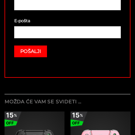
E-pošta
MOŽDA ĆE VAM SE SVIDETI …
15
15
%
%
OFF
OFF