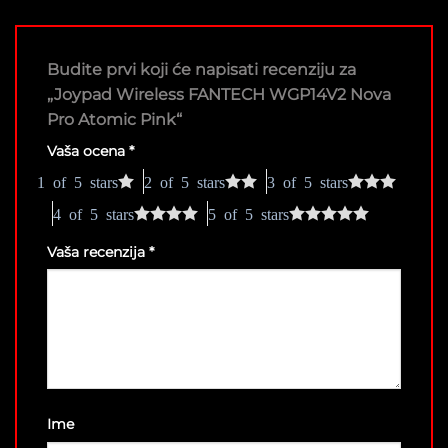
Budite prvi koji će napisati recenziju za
„Joypad Wireless FANTECH WGP14V2 Nova
Pro Atomic Pink“
Vaša ocena
*
1 of 5 stars
2 of 5 stars
3 of 5 stars
4 of 5 stars
5 of 5 stars
Vaša recenzija
*
Ime